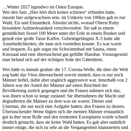
…Winter 2027 irgendwo im Osten Europas.
Wer den Satz „Hier hört dich keiner schreien“ erfunden hatte,
musste hier aufgewachsen sein. im Umkreis von 100km gab es nur
Wald, Eis und Einsamkeit. Absolut nichts, worauf Oberst Ruby
besondere Aufmerksamkeit verschwendete. Sie saß in einem
gemütlichen Sessel 100 Meter unter der Erde in einem Bunker und
genoß eine große Tasse Kaffee. Geheimgefängnis X-5 hatte alle
Annehmlichkeiten, die man sich vorstellen konnte. Es war warm
und bequem. Es gab sogar ein Schwimmbad mit Sauna, einen
Kinosaal und eine überraschend gut gefüllte Hausbar. Vorausgesetzt
man befand sich auf der richtigen Seite der Gittertüren.
Wer hätte es damals geahnt: die 17. Corona-Welle, die über die Welt
zog hatte das Virus überraschend soweit mutiert, dass es nur noch
Männer befiel, dafür aber ungleich aggressiver war. Innerhalb von 2
Jahren war der Anteil der Männer auf einen Bruchteil der
Bevölkerung zurück gegangen und die Frauen nahmen sich das,
was ihnen schon so lange zustand: Sie übernahmen die Macht und
degradierten die Männer zu dem was sie waren: Diener und
Untertan, die nur noch eine Aufgabe hatten: den Frauen zu dienen.
Überraschender Weise fügten sich die meisten Männer erstaunlich
gut in ihre neue Rolle und den renitenten Exemplaren wurde schnell
deutlich gemacht, dass sie keine Wahl hatten. Es gab aber natürlich
immer einige, die sich zu sehr an die Vergangenheit klammerten und