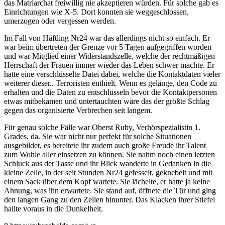
das Matriarchat freiwillig nie akzeptieren würden. Für solche gab es
Einrichtungen wie X-5. Dort konnten sie weggeschlossen,
umerzogen oder vergessen werden.
Im Fall von Häftling Nr24 war das allerdings nicht so einfach. Er
war beim übertreten der Grenze vor 5 Tagen aufgegriffen worden
und war Mitglied einer Widerstandszelle, welche der rechtmäßigen
Herrschaft der Frauen immer wieder das Leben schwer machte. Er
hatte eine verschlüsselte Datei dabei, welche die Kontaktdaten vieler
weiterer dieser.. Terroristen enthielt. Wenn es gelänge, den Code zu
erhalten und die Daten zu entschlüsseln bevor die Kontaktpersonen
etwas mitbekamen und untertauchten wäre das der größte Schlag
gegen das organisierte Verbrechen seit langem.
Für genau solche Fälle war Oberst Ruby, Verhörspezialistin 1.
Grades. da. Sie war nicht nur perfekt für solche Situationen
ausgebildet, es bereitete ihr zudem auch große Freude ihr Talent
zum Wohle aller einsetzen zu können. Sie nahm noch einen letzten
Schluck aus der Tasse und ihr Blick wanderte in Gedanken in die
kleine Zelle, in der seit Stunden Nr24 gefesselt, geknebelt und mit
einem Sack über dem Kopf wartete. Sie lächelte, er hatte ja keine
Ahnung, was ihn erwartete. Sie stand auf, öffnete die Tür und ging
den langen Gang zu den Zellen hinunter. Das Klacken ihrer Stiefel
hallte voraus in die Dunkelheit.