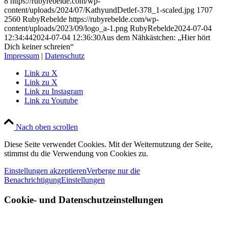
8
https://rubyrebelde.com/wp-
content/uploads/2024/07/KathyundDetlef-378_1-scaled.jpg
1707
2560
RubyRebelde
https://rubyrebelde.com/wp-
content/uploads/2023/09/logo_a-1.png
RubyRebelde
2024-07-04
12:34:44
2024-07-04 12:36:30
Aus dem Nähkästchen: „Hier hört
Dich keiner schreien“
Impressum
|
Datenschutz
Link zu X
Link zu X
Link zu Instagram
Link zu Youtube
Nach oben scrollen
Diese Seite verwendet Cookies. Mit der Weiternutzung der Seite,
stimmst du die Verwendung von Cookies zu.
Einstellungen akzeptieren
Verberge nur die
Benachrichtigung
Einstellungen
Cookie- und Datenschutzeinstellungen